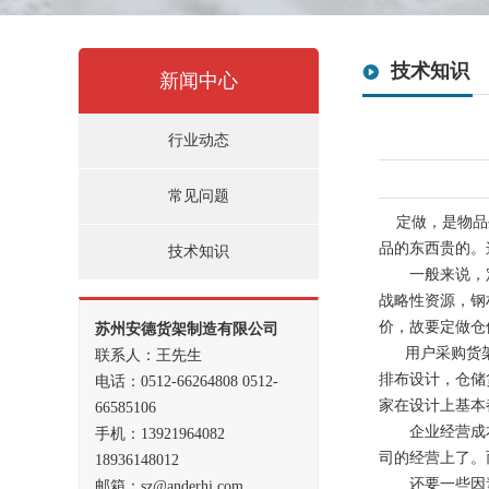
技术知识
新闻中心
行业动态
常见问题
定做，是物品生
品的东西贵的。
技术知识
一般来说，定
战略性资源，钢
价，故要定做仓
苏州安德货架制造有限公司
用户采购货架的
联系人：王先生
排布设计，仓储
电话：0512-66264808 0512-
家在设计上基本
66585106
企业经营成本
手机：13921964082
司的经营上了。
18936148012
还要一些因素影
邮箱：sz@anderhj.com