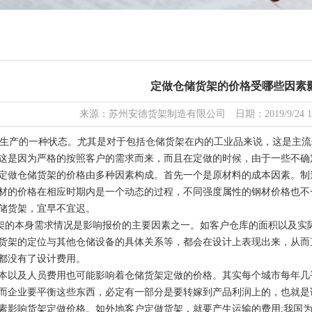
定做仓储货架的价格受哪些因素
来源：苏州安德货架制造有限公司 日期：2019/9/24 18:
产的一种状态。尤其是对于包括仓储货架在内的工业品来说，这是主流
这是因为严格的按照客户的需求而来，而且在定做的时候，由于一些不确
做仓储货架的价格由多种因素构成。首先一个是原材料的成本因素。制
材的价格在相应时期内是一个动态的过程，不同强度属性的钢材价格也不
储货架，宜早不宜迟。
本身需求情况是影响报价的主要因素之一。如客户仓库的面积以及实际
货架的定位与其他仓储设备的具体关系等，都会在设计上表现出来，从而
都没有了设计费用。
以及人员费用也可能影响着仓储货架定做的价格。其实每个城市每年几
而企业要平衡这些东西，必定有一部分是要转嫁到产品利润上的，也就是
响货架定做价格。如外地客户定做货架，就要产生运输的费用;我国为