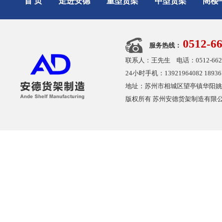
首 页
走进安德
重型货架
中型货架
阁楼
0512-6
服务热线：
联系人：王先生 电话：0512-6626480
24小时手机：13921964082 189361
地址：苏州市相城区望亭镇华阳姚凤桥路18号
版权所有 苏州安德货架制造有限公司