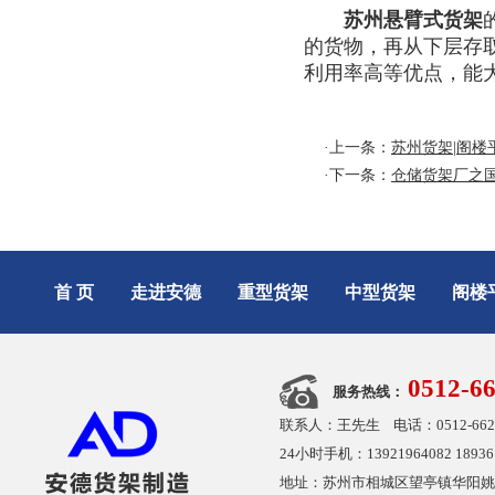
苏州悬臂式货架
的货物，再从下层存
利用率高等优点，能
·上一条：
苏州货架|阁
·下一条：
仓储货架厂之
首 页
走进安德
重型货架
中型货架
阁楼
0512-6
服务热线：
联系人：王先生 电话：0512-6626480
24小时手机：13921964082 189361
地址：苏州市相城区望亭镇华阳姚凤桥路18号