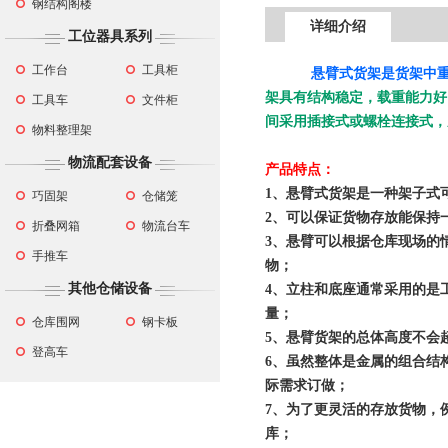
钢结构阁楼
详细介绍
工位器具系列
工作台
工具柜
悬臂式货架是货架中
架具有结构稳定，载重能力好
工具车
文件柜
间采用插接式或螺栓连接式，
物料整理架
物流配套设备
产品特点：
1、悬臂式货架是一种架子
巧固架
仓储笼
2、可以保证货物存放能保持
折叠网箱
物流台车
3、悬臂可以根据仓库现场的
手推车
物；
其他仓储设备
4、立柱和底座通常采用的是
量；
仓库围网
钢卡板
5、悬臂货架的总体高度不会超
登高车
6、虽然整体是金属的组合结
际需求订做；
7、为了更灵活的存放货物，
库；